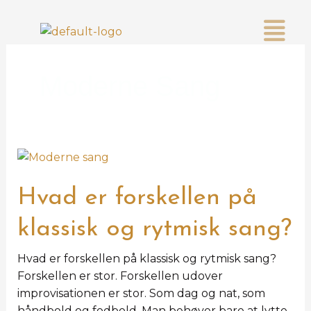
Gå
K
Menu
til
a
indholdet
t
e
Moderne Sang
g
o
r
i
e
Hvad er forskellen på
r
klassisk og rytmisk sang?
Hvad er forskellen på klassisk og rytmisk sang?
Forskellen er stor. Forskellen udover
improvisationen er stor. Som dag og nat, som
håndbold og fodbold. Man behøver bare at lytte