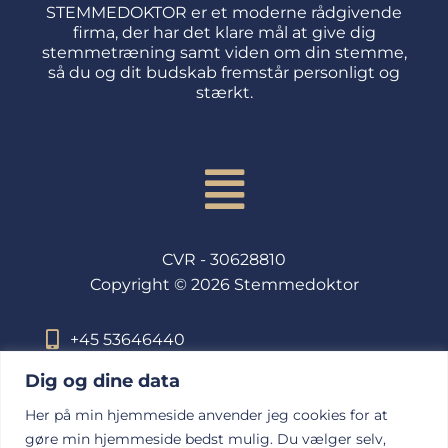
STEMMEDOKTOR er et moderne rådgivende
firma, der har det klare mål at give dig
stemmetræning samt viden om din stemme,
så du og dit budskab fremstår personligt og
stærkt.
Menu
CVR - 30628810
Copyright © 2026 Stemmedoktor
+45 53646440
mail@stemmedoktor.dk
Dig og dine data
Aarhus - Haraldsgade 19, 8260 Viby J
Her på min hjemmeside anvender jeg cookies for at
gøre min hjemmeside bedst mulig. Du vælger selv,
København - ONLINE