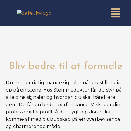
Gå
K
Menu
til
a
indholdet
t
e
g
o
r
Bliv bedre til at formidle
i
e
Du sender rigtig mange signaler når du stiller dig
r
op på en scene. Hos Stemmedoktor får du styr på
alle dine signaler og hvordan du skal håndtere
dem. Du får en bedre performance. Vi skaber din
professionelle profil så du trygt og sikkert kan
komme af med dit budskab på en overbevisende
og charmerende måde.