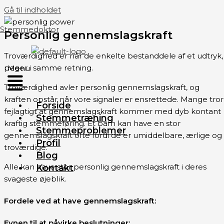
Gå til indholdet
Stemmedoktor
Personlig gennemslagskraft
Troværdighed er når de enkelte bestanddele af et udtryk,
peger i samme retning.
Menu
Troværdighed avler personlig gennemslagskraft, og
kraften opstår når vore signaler er ensrettede. Mange tror
Forside
fejlagtigt at gennemslagskraft kommer med dyb kontant
Stemmetræning
kraftig stemmeføring. Et barn kan have en stor
Stemmeproblemer
gennemslagskraft ofte fordi de er umiddelbare, ærlige og
Profil
troværdige.
Blog
Alle kan have stor personlig gennemslagskraft i deres
Kontakt
svageste øjeblik.
Fordele ved at have gennemslagskraft:
Evnen til at påvirke beslutninger: